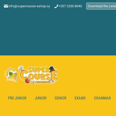
info@supercourse-eshop.cy
+357 2200 8040
Download the cata
PRE JUNIOR
JUNIOR
SENIOR
EXAMS
GRAMMAR