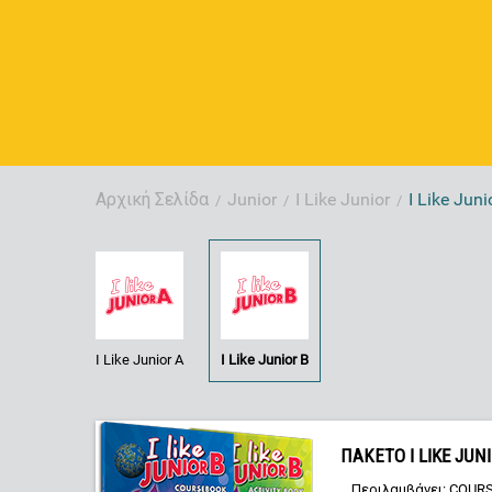
Αρχική Σελίδα
Junior
I Like Junior
I Like Juni
/
/
/
I Like Junior A
I Like Junior B
ΠΑΚΕΤΟ I LIKE JUN
Περιλαμβάνει: COURS