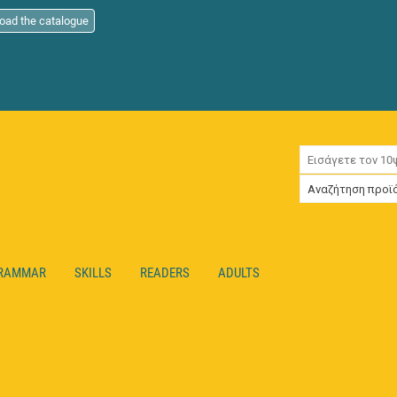
oad the catalogue
RAMMAR
SKILLS
READERS
ADULTS