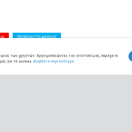
ΠΡΟΒΟΛΗ ΣΤΟ WEBSITE
ΘΙ
πειρίας των χρηστών. Χρησιμοποιώντας τον ιστότοπό μας, παρέχετε
ας για τα cookies.
Διαβάστε περισσότερα.
KE JUNIOR Β
CD
ΠΡΟΒΟΛΗ ΣΤΟ WEBSITE
ΘΙ