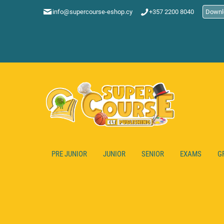
info@supercourse-eshop.cy
+357 2200 8040
Downl
PRE JUNIOR
JUNIOR
SENIOR
EXAMS
G