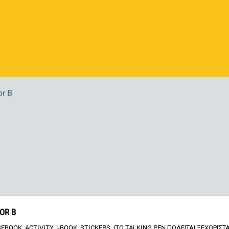
or B
IOR B
EBOOK, ACTIVITY, i-BOOK, STICKERS, (ΤΟ TALKING PEN ΠΩΛΕΙΤΑΙ ΞΕΧΩΡΙΣΤ