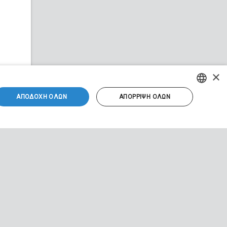
×
ΑΠΟΔΟΧΉ ΌΛΩΝ
ΑΠΌΡΡΙΨΗ ΌΛΩΝ
GREEK
ENGLISH