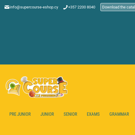
info@supercourse-eshop.cy
+357 2200 8040
Download the cata
PRE JUNIOR
JUNIOR
SENIOR
EXAMS
GRAMMAR