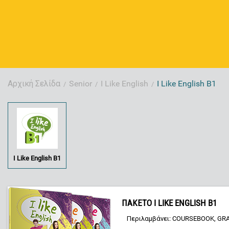
Αρχική Σελίδα
Senior
I Like English
I Like English B1
/
/
/
I Like English B1
ΠΑΚΕΤΟ I LIKE ENGLISH B1
Περιλαμβάνει: COURSEBOOK, GR