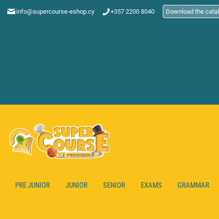
info@supercourse-eshop.cy
+357 2200 8040
Download the cata
PRE JUNIOR
JUNIOR
SENIOR
EXAMS
GRAMMAR