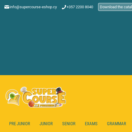
info@supercourse-eshop.cy
+357 2200 8040
Download the cata
PRE JUNIOR
JUNIOR
SENIOR
EXAMS
GRAMMAR