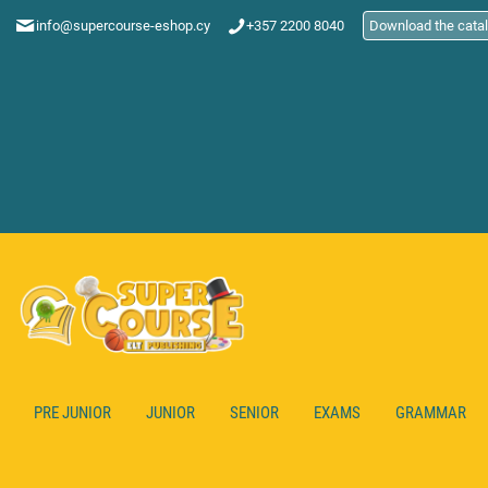
info@supercourse-eshop.cy
+357 2200 8040
Download the cata
PRE JUNIOR
JUNIOR
SENIOR
EXAMS
GRAMMAR